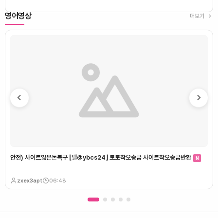
영어영상
더보기
안전) 사이트잃은돈복구 ⌊텔@ybcs24⌋ 토토착오송금 사이트착오송금반환
N
zxex3apt
06:48