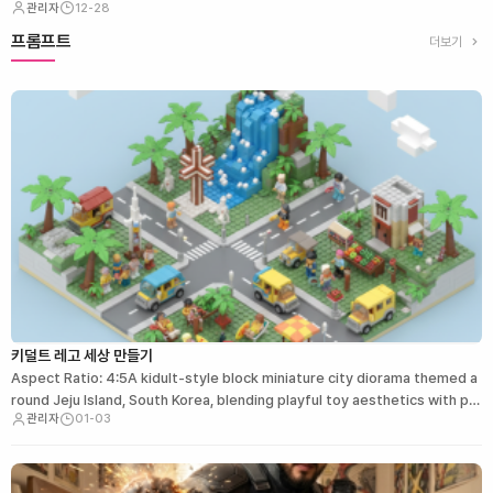
관리자
12-28
값까지 제거해 깔끔한 재질(Texture)을 입혀주는 게 인상적입니다. 게임 에셋이나 풀컬
러…
프롬프트
더보기
키덜트 레고 세상 만들기
Aspect Ratio: 4:5A kidult-style block miniature city diorama themed a
round Jeju Island, South Korea, blending playful toy aesthetics with pr
관리자
01-03
emium craf…