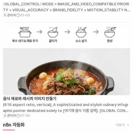
::GLOBAL_CONTROL:: MODE = IMAGE_AND_VIDEO_COMPATIBLE PRIORI
TY = VISUAL_ACCURACY > BRAND_FIDELITY > MOTION_STABILITY NO
관리자
01-03
_STYLE_CONFLICT NO_TEXT_DISTORTI…
음식 재료와 래시피 이미지 만들기
(9:16 aspect ratio, vertical), A sophisticated and stylish culinary infogr
aphic poster dedicated solely to [여기에 음식 이름 입력]. [GLOBAL CONS
관리자
01-02
TRAINT]: Every …
n8n 자동화
더보기