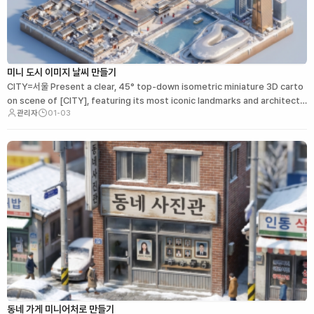
미니 도시 이미지 날씨 만들기
CITY=서울 Present a clear, 45° top-down isometric miniature 3D carto
on scene of [CITY], featuring its most iconic landmarks and architectu
관리자
01-03
ral elements. …
동네 가게 미니어처로 만들기