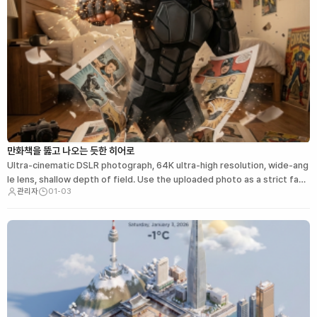
만화책을 뚫고 나오는 듯한 히어로
Ultra-cinematic DSLR photograph, 64K ultra-high resolution, wide-ang
le lens, shallow depth of field. Use the uploaded photo as a strict faci
관리자
01-03
al referen…